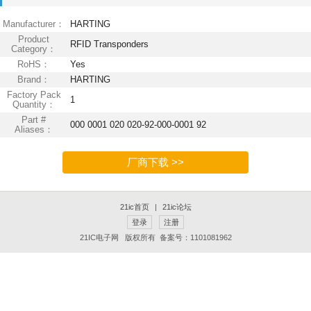
Manufacturer：
HARTING
Product
RFID Transponders
Category：
RoHS：
Yes
Brand：
HARTING
Factory Pack
1
Quantity：
Part #
000 0001 020 020-92-000-0001 92
Aliases：
厂商下载 >>
21ic首页
|
21ic论坛
登录
注册
21IC电子网 版权所有 备案号：1101081962