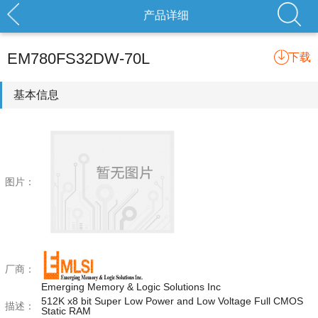
产品详细
EM780FS32DW-70L
下载
基本信息
图片：
厂商：
Emerging Memory & Logic Solutions Inc
512K x8 bit Super Low Power and Low Voltage Full CMOS
描述：
Static RAM