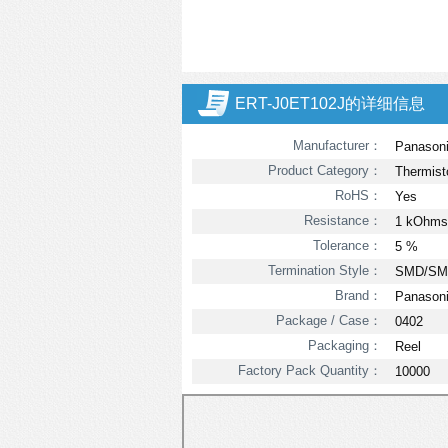
ERT-J0ET102J的详细信息
Manufacturer：
Panason
Product Category：
Thermist
RoHS：
Yes
Resistance：
1 kOhms
Tolerance：
5 %
Termination Style：
SMD/SM
Brand：
Panason
Package / Case：
0402
Packaging：
Reel
Factory Pack Quantity：
10000