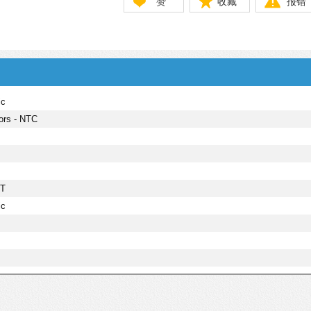
赞
收藏
报错
ic
ors - NTC
T
ic