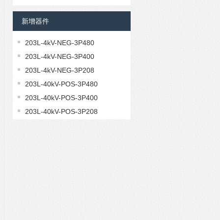
NCP18XH103F03RB
新增器件
135-103FAD-J01
B57421V2103J62
203L-4kV-NEG-3P480
0603L150SLYR
203L-4kV-NEG-3P400
203L-4kV-NEG-3P208
203L-40kV-POS-3P480
203L-40kV-POS-3P400
203L-40kV-POS-3P208
203L-40kV-NEG-3P480
203L-40kV-NEG-3P400
203L-40kV-NEG-3P208
203L-30kV-POS-3P480