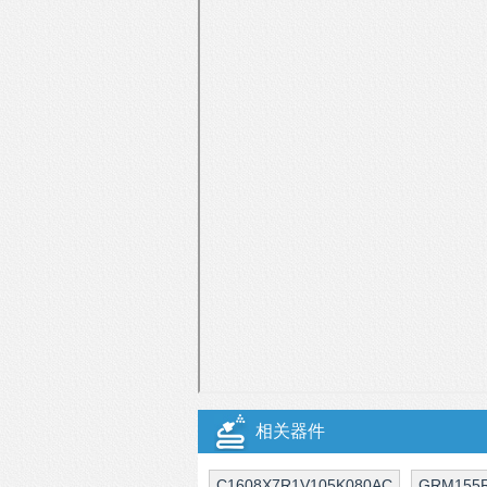
相关器件
C1608X7R1V105K080AC
GRM155R