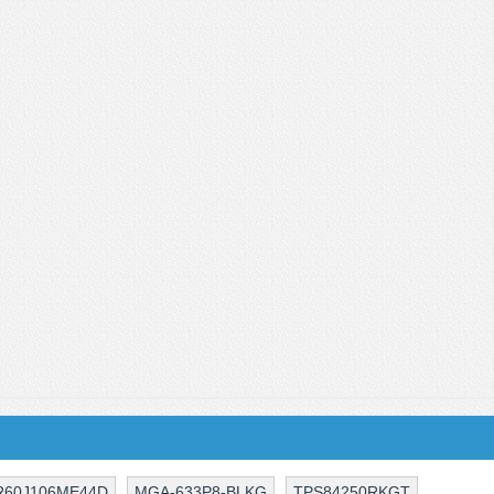
60J106ME44D
MGA-633P8-BLKG
TPS84250RKGT