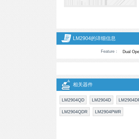
LM2904的详细信息
Feature：
Dual Oper
相关器件
LM2904QD
LM2904D
LM2904D
LM2904QDR
LM2904PWR