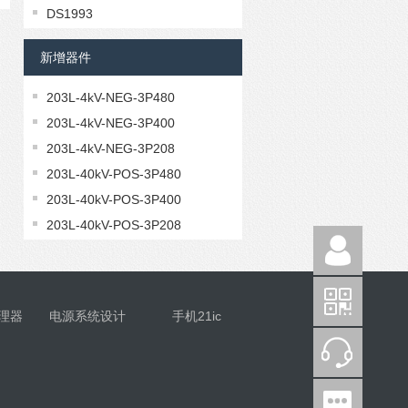
DS1993
DS1992L-F5
新增器件
DS1992
DS1990A
203L-4kV-NEG-3P480
DS1922E
203L-4kV-NEG-3P400
203L-4kV-NEG-3P208
203L-40kV-POS-3P480
203L-40kV-POS-3P400
203L-40kV-POS-3P208
203L-40kV-NEG-3P480
203L-40kV-NEG-3P400
203L-40kV-NEG-3P208
理器
电源系统设计
手机21ic
203L-30kV-POS-3P480