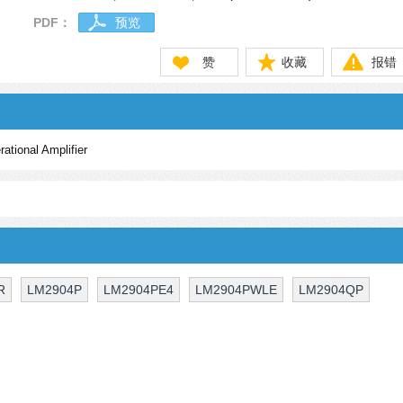
PDF：
预览
赞
收藏
报错
ational Amplifier
R
LM2904P
LM2904PE4
LM2904PWLE
LM2904QP