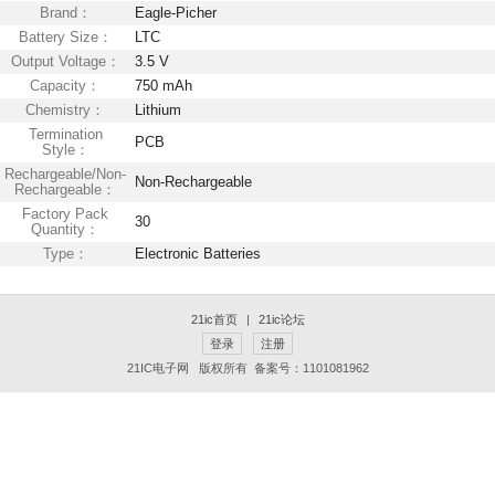
Brand：
Eagle-Picher
Battery Size：
LTC
Output Voltage：
3.5 V
Capacity：
750 mAh
Chemistry：
Lithium
Termination
PCB
Style：
Rechargeable/Non-
Non-Rechargeable
Rechargeable：
Factory Pack
30
Quantity：
Type：
Electronic Batteries
21ic首页
|
21ic论坛
登录
注册
21IC电子网 版权所有 备案号：1101081962