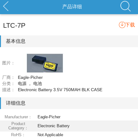
产品详细
LTC-7P
下载
基本信息
图片：
厂商：
Eagle-Picher
分类：
电源
，
电池
描述：
Electronic Battery 3.5V 750MAH BLK CASE
详细信息
Manufacturer：
Eagle-Picher
Product
Electronic Battery
Category：
RoHS：
Not Applicable