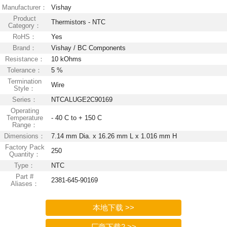
Manufacturer：
Vishay
Product
Thermistors - NTC
Category：
RoHS：
Yes
Brand：
Vishay / BC Components
Resistance：
10 kOhms
Tolerance：
5 %
Termination
Wire
Style：
Series：
NTCALUGE2C90169
Operating
Temperature
- 40 C to + 150 C
Range：
Dimensions：
7.14 mm Dia. x 16.26 mm L x 1.016 mm H
Factory Pack
250
Quantity：
Type：
NTC
Part #
2381-645-90169
Aliases：
本地下载 >>
厂商下载2 >>