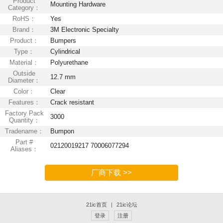
Product
Mounting Hardware
Category：
RoHS：
Yes
Brand：
3M Electronic Specialty
Product：
Bumpers
Type：
Cylindrical
Material：
Polyurethane
Outside
12.7 mm
Diameter：
Color：
Clear
Features：
Crack resistant
Factory Pack
3000
Quantity：
Tradename：
Bumpon
Part #
02120019217 70006077294
Aliases：
厂商下载 >>
21ic首页
|
21ic论坛
登录
注册