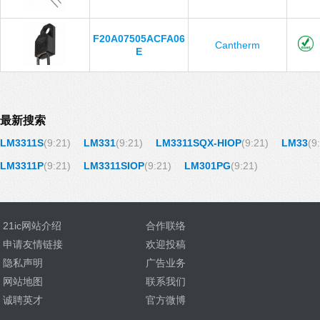
F20A07505ACFA06
Cantherm
E
最新搜索
LM3311S
(9:21)
LM331
(9:21)
LM3311SQX-HIOP
(9:21)
LM33
(9
LM3311P
(9:21)
LM3311SIOP
(9:21)
LM301PG
(9:21)
21ic网站介绍
合作联络
申请友情链接
欢迎投稿
隐私声明
广告业务
网站地图
联系我们
诚聘英才
官方微博