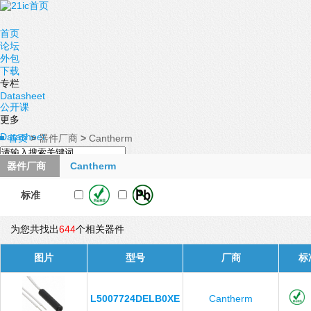
首页
论坛
外包
下载
专栏
Datasheet
公开课
更多
Datasheet
首页
>
器件厂商
>
Cantherm
器件厂商
Cantherm
标准
为您共找出
644
个相关器件
图片
型号
厂商
标
L5007724DELB0XE
Cantherm