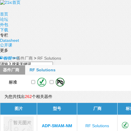
首页
论坛
外包
下载
专栏
Datasheet
公开课
更多
Datasheet
首页
>
器件厂商
>
RF Solutions
器件厂商
RF Solutions
标准
为您共找出
262
个相关器件
图片
型号
厂商
标
ADP-SMAM-NM
RF Solutions