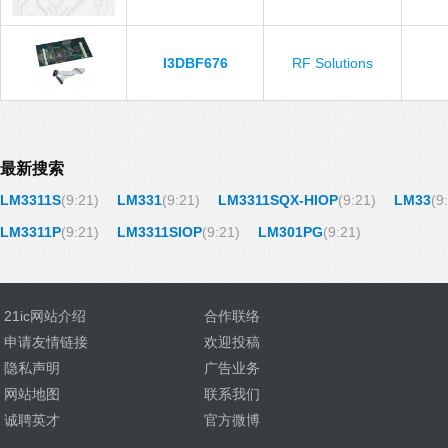
I3DBF676
RF Solutions
最新搜索
LM3311S
(9:21)
LM331
(9:21)
LM3311SQX-HIOP
(9:21)
LM33
(9
LM3311P
(9:21)
LM3311SIOP
(9:21)
LM301PG
(9:21)
21ic网站介绍
合作联络
申请友情链接
欢迎投稿
隐私声明
广告业务
网站地图
联系我们
诚聘英才
官方微博