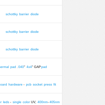
schottky
barrier
diode
schottky
barrier
diode
schottky
barrier
diode
hermal
pad
.
040
"
4x4
" GAP
pad
board
hardware
-
pcb
socket
press
fit
r
leds
-
single
color
UV,
400nm
-
405nm