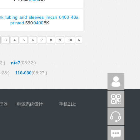
nk
tubing
and
sleeves
imcsn
0400
48a
printed
590
0400
BK
3
4
5
6
7
8
9
10
>
2:)
nte7
(08:32:)
:28:)
110-030
(08:27:)
理器
电源系统设计
手机21ic