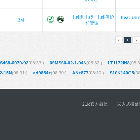
电线和电缆
电线保护
heat
shri
3M
和管理
<
1
2
S469-0070-02
(08:33:)
09MS60-02-1-04N
(08:32:)
LT1172IN8
(08:3
2-15N
(08:31:)
ad9854+
(08:30:)
AN+877
(08:30:)
S10K140G5
(08
21ic官方微信
嵌入式微处