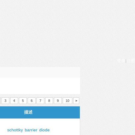
登录
|
注册
3
4
5
6
7
8
9
10
>
描述
schottky
barrier
diode