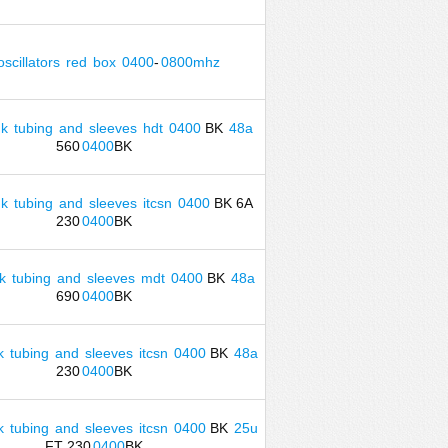
oscillators
red
box
0400
-
0800mhz
nk
tubing
and
sleeves
hdt
0400
BK
48a
560
0400
BK
nk
tubing
and
sleeves
itcsn
0400
BK 6A
230
0400
BK
k
tubing
and
sleeves
mdt
0400
BK
48a
690
0400
BK
k
tubing
and
sleeves
itcsn
0400
BK
48a
230
0400
BK
k
tubing
and
sleeves
itcsn
0400
BK
25u
FT 230
0400
BK