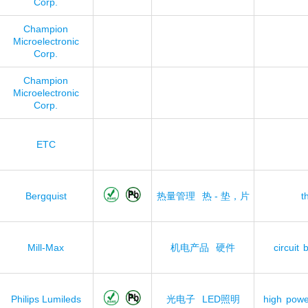
Corp.
Champion
Microelectronic
Corp.
Champion
Microelectronic
Corp.
ETC
Bergquist
热量管理
热 - 垫，片
t
Mill-Max
机电产品
硬件
circuit
Philips Lumileds
光电子
LED照明
high
powe