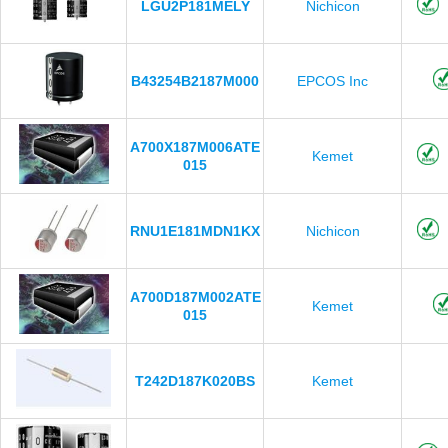
LGU2P181MELY
Nichicon
B43254B2187M000
EPCOS Inc
A700X187M006ATE
Kemet
015
RNU1E181MDN1KX
Nichicon
A700D187M002ATE
Kemet
015
T242D187K020BS
Kemet