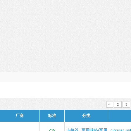
<
2
3
厂商
标准
分类
连接器
军用规格/军用
circular
mil