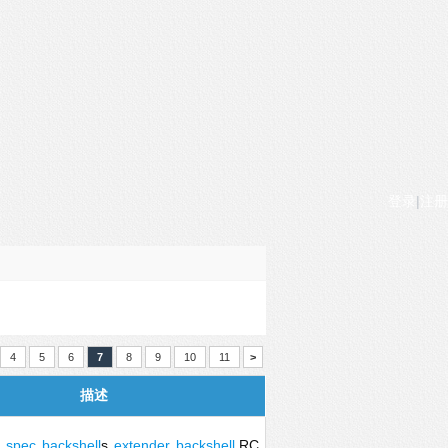
登录
|
注册
4
5
6
7
8
9
10
11
>
描述
spec
backshell
s
extender
backshell
RC