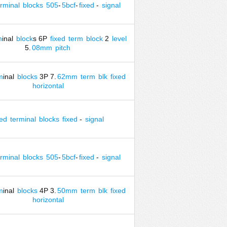
erminal
blocks
505
-
5bcf
-
fixed
-
signal
m
inal
block
s 6P
fixed
term
block
2
level
5.
08mm
pitch
m
inal
blocks
3P 7.
62mm
term
blk
fixed
horizontal
xed
terminal
blocks
fixed
-
signal
erminal
blocks
505
-
5bcf
-
fixed
-
signal
m
inal
blocks
4P 3.
50mm
term
blk
fixed
horizontal