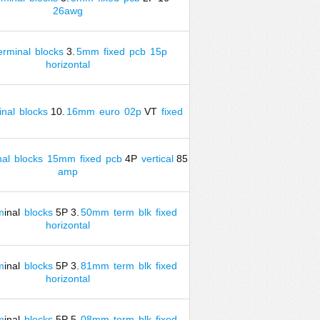
26awg
erminal
blocks
3.
5mm
fixed
pcb
15p
horizontal
inal
blocks
10.
16mm
euro
02p
VT
fixed
nal
blocks
15mm
fixed
pcb
4P
vertical
85
amp
m
inal
blocks
5P 3.
50mm
term
blk
fixed
horizontal
m
inal
blocks
5P 3.
81mm
term
blk
fixed
horizontal
m
inal
blocks
5P 5.
08mm
term
blk
fixed