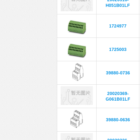
H051B01LF
1724977
1725003
39880-0736
20020369-
G061B01LF
39880-0636