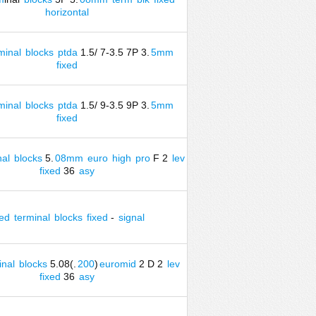
horizontal
minal
blocks
ptda
1.5/ 7-3.5 7P 3.
5mm
fixed
minal
blocks
ptda
1.5/ 9-3.5 9P 3.
5mm
fixed
nal
blocks
5.
08mm
euro
high
pro
F 2
lev
fixed
36
asy
xed
terminal
blocks
fixed
-
signal
inal
blocks
5.08(.
200
)
euromid
2 D 2
lev
fixed
36
asy