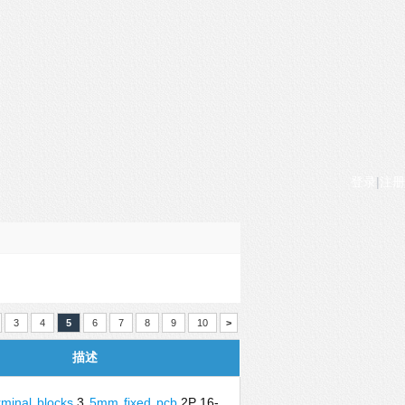
登录
|
注册
3
4
5
6
7
8
9
10
>
描述
rminal
blocks
3.
5mm
fixed
pcb
2P 16-