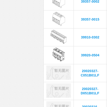
39357-0002
39357-0015
39910-0302
39920-0504
20020327-
C051B01LF
20020327-
D051B01LF
20020316-