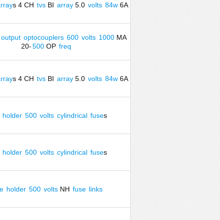
rray
s 4 CH
tvs
BI
array
5.0
volts
84w
6A
output
optocouplers
600
volts
1000
MA
20-
500
OP
freq
rray
s 4 CH
tvs
BI
array
5.0
volts
84w
6A
holder
500
volts
cylindrical
fuse
s
holder
500
volts
cylindrical
fuse
s
se
holder
500
volts
NH
fuse
links