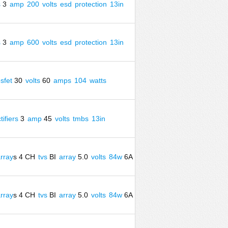
s
3
amp
200
volts
esd
protection
13in
s
3
amp
600
volts
esd
protection
13in
sfet
30
volts
60
amps
104
watts
tifiers
3
amp
45
volts
tmbs
13in
rray
s 4 CH
tvs
BI
array
5.0
volts
84w
6A
rray
s 4 CH
tvs
BI
array
5.0
volts
84w
6A