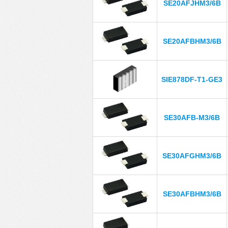
SE20AFJHM3/6B
SE20AFBHM3/6B
SIE878DF-T1-GE3
SE30AFB-M3/6B
SE30AFGHM3/6B
SE30AFBHM3/6B