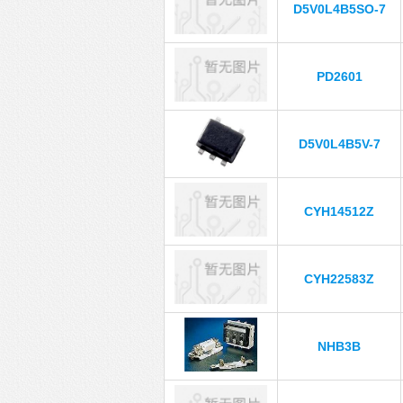
D5V0L4B5SO-7
PD2601
D5V0L4B5V-7
CYH14512Z
CYH22583Z
NHB3B