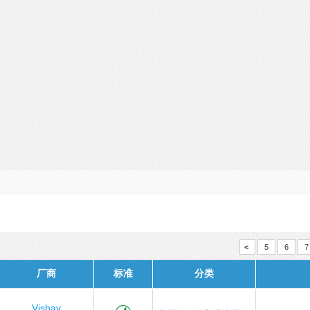
<
5
6
7
厂商
标准
分类
Vishay