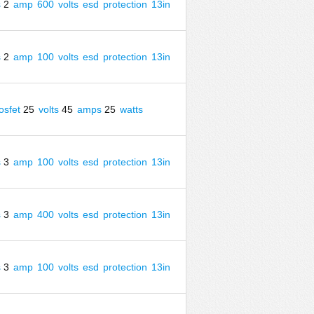
s
2
amp
600
volts
esd
protection
13in
s
2
amp
100
volts
esd
protection
13in
sfet
25
volts
45
amps
25
watts
s
3
amp
100
volts
esd
protection
13in
s
3
amp
400
volts
esd
protection
13in
s
3
amp
100
volts
esd
protection
13in