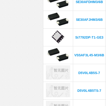
SE30AFDHM3/6B
SE30AFJHM3/6B
Si7792DP-T1-GE3
VSSAF3L45-M3/6B
D5V0L4B5S-7
D5V0L4B5TS-7