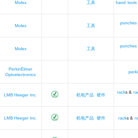
Molex
工具
hand
tools
punches
Molex
工具
punches
Molex
工具
PerkinElmer
perk
Optoelectronics
rack
s &
ra
LMB Heeger Inc.
机电产品
硬件
LMB Heeger Inc.
机电产品
硬件
rack
s &
r