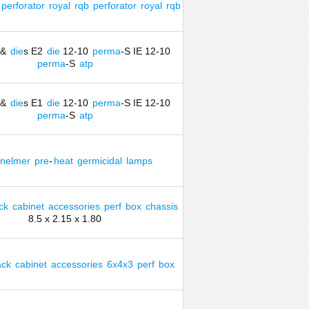
perforator
royal
rqb
perforator
royal
rqb
&
die
s E2
die
12-10
perma
-S IE 12-10
perma
-S
atp
&
die
s E1
die
12-10
perma
-S IE 12-10
perma
-S
atp
inelmer
pre
-
heat
germicidal
lamps
ck
cabinet
accessories
perf
box
chassis
8.5 x 2.15 x 1.80
ack
cabinet
accessories
6x4x3
perf
box