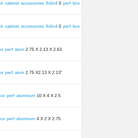
ck
cabinet
accessories
8x6x4
.5
perf
box
ck
cabinet
accessories
8x6x4
.5
perf
box
ox
perf
alum
2.75 X 2.13 X 2.63
ox
perf
alum
2.75 X2.13 X 2.13"
box
perf
aluminum
10 X 4 X 2.5
box
perf
aluminum
4 X 2 X 2.75