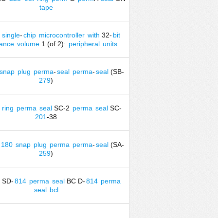
tape
single
-
chip
microcontroller
with
32-
bit
ance
volume
1 (of 2):
peripheral
units
snap
plug
perma
-
seal
perma
-
seal
(SB-
279
)
ring
perma
seal
SC-2
perma
seal
SC-
201
-38
180
snap
plug
perma
perma
-
seal
(SA-
259
)
SD-
814
perma
seal
BC D-
814
perma
seal
bcl