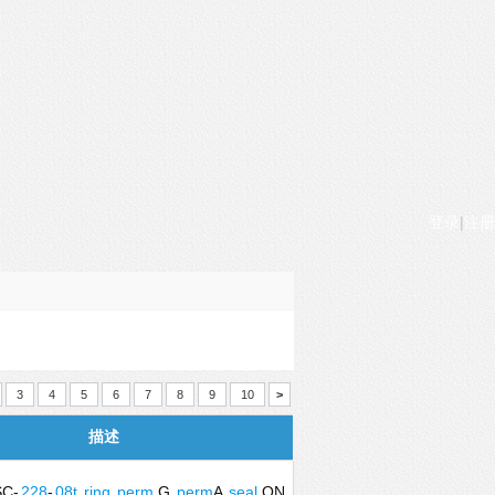
登录
|
注册
3
4
5
6
7
8
9
10
>
描述
C-
228
-
08t
ring
perm
G
perm
A
seal
ON