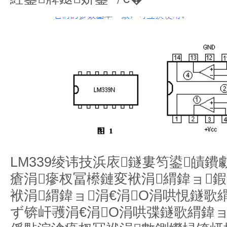
LM339绫讳技浜庡鐩婁笉鍙皟
瘡涓瘮杈冨櫒鏈変袱涓緭鍏ョ鍜
袱涓緭鍏ョ涓€涓О涓哄悓鐩歌緭
ず锛屽彟涓€涓О涓哄弽鐩歌緭鍏ョ