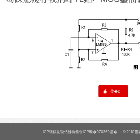
璧�(
)
ICP璁稿彲璇佸彿锛氫含ICP璇�070360鍙�
©
21IC鐢