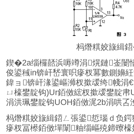
杩熸粸姣旇緝鍣
鍥�2a缁欏嚭浜嗕竴涓熀鏈崟
俊鍙稶in锛屽嵆寰呮瘮杈冪數鍘嬶
鍏ョ锛屽湪鍙嶇浉杈撳叆绔帴涓€
ㄩ檺鐢靛钩)Ur銆傚綋杈撳叆鐢靛帇U
涓洪珮鐢靛钩UOH銆傚浘2b涓哄叾
杩熸粸姣旇緝鍣ㄥ張鍙悊瑙ｄ负鍔
瘮杈冨櫒銆傚墠闈粙缁嶇殑鍗曢檺