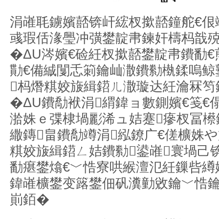
涓嶉毦鐪嬪嚭锛屽綋杈撳嚭鐘舵€佷
彧瑕佸湪璺冲彉鐢靛帇鍊奸檮杩戠
�ΔU涔嬪€硷紝杈撳嚭鐢靛帇鐨勫
勩€備絾闅忎箣鑰屾潵鐨勬槸鍒嗚鲸
杩熸粸姣旇緝鍣ㄦ潵璇达紝瀹冧笉
�ΔU鐨勪袱涓緭鍏ョ數鍘嬪€笺€
湁姝ｅ弽棣堝彲浠ュ姞蹇瘮杈冨櫒
繖鏄畠鐨勪竴涓紭鐐广€傞櫎姝
粸姣旇緝鍣ㄥ姞鐨勬鍙嶉寰堝己
勫瘎鐢熻€﹀悎寮哄緱澶氾紝鏁呰繜
鍏嶉櫎鐢变簬鐢佃矾瀵勭敓鑰﹀悎鑰
崱銆�