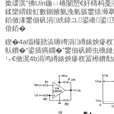
撳叆淇″彿Uin鍦ㄩ棬闄愬€奸檮杩
鍒欒緭鍑虹數鍘嬪氨浼氫骇鐢熺浉搴
銆傚湪鐢佃矾涓紩鍏ユ鍙嶉鍙
偣銆�
鍥�4a缁欏嚭浜嗕竴涓繜婊炴瘮
倝鐨�“鍙插瘑鐗�”鐢佃矾鍗虫槸
ㄣ€傚浘4b涓鸿繜婊炴瘮杈冨櫒鐨勪