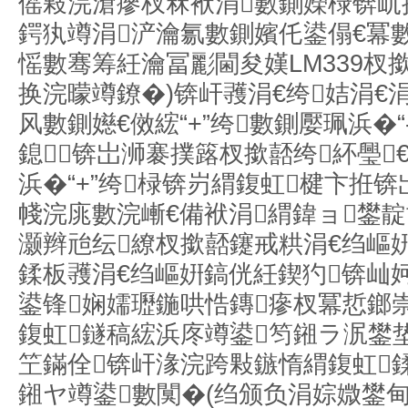
傜敤浣滄瘮杈冧袱涓數鍘嬫椂锛屼
鍔犱竴涓浐瀹氱數鍘嬪仛鍙傝€冪
愮數骞筹紝瀹冨彲閫夋嫨LM339杈
换浣曚竴鐐�)锛屽彟涓€绔姞涓€
风數鍘嬨€傚綋“+”绔數鍘嬮珮浜�“
鎴锛岀浉褰撲簬杈撳嚭绔紑璺€
浜�“+”绔椂锛岃緭鍑虹楗卞拰
帴浣庣數浣嶃€備袱涓緭鍏ョ鐢靛帇
灏辫兘纭繚杈撳嚭鑳戒粠涓€绉嶇
鍒板彟涓€绉嶇姸鎬侊紝鍥犳锛屾妸
鍙锋娴嬬瓑鍦哄悎鏄瘮杈冪悊鎯崇
鍑虹鐩稿綋浜庝竴鍙笉鎺ラ泦鐢
笁鏋佺锛屽湪浣跨敤鏃惰緭鍑虹鍒
鎺ヤ竴鍙數闃�(绉颁负涓婃媺鐢甸樆