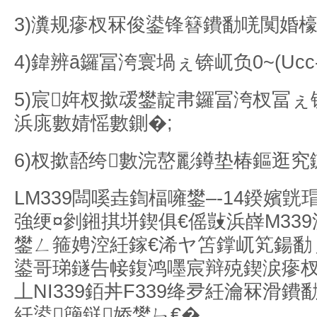
3)瀵规瘮杈冧俊鍙锋簮鐨勫唴闃婚檺
4)鍏辨ā鑼冨洿寰堝ぇ锛屼负0~(Ucc-1.
5)宸姩杈撳叆鐢靛帇鑼冨洿杈冨
浜庣數婧愮數鍘�;
6)杈撳嚭绔數浣嶅彲鐏垫椿鏂逛究
LM339闆嗘垚鍧楅噰鐢–-14鍨嬪
強绠¤剼鎺掑垪鍥俱€傜敱浜嶭M33
鐢ㄥ箍娉涳紝鎵€浠ヤ笘鐣屼笂鍚勫
鍙哥珶鐩告帹鍑鸿嚜宸辩殑鍥涙瘮杈冨
丄NI339銆丼F339绛夛紝瀹冧滑
紝鍙簰鎹娇鐢ㄣ€�