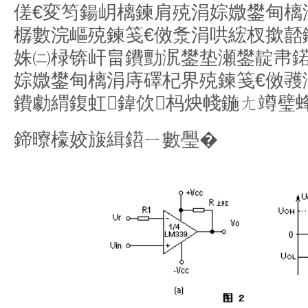
傞€変笉鍚岄樆鍊肩殑涓婃媺鐢甸樆
樼數浣嶇殑鍊笺€傚洜涓哄綋杈撳嚭
姝㈡椂锛屽畠鐨勯泦鐢垫瀬鐢靛帇
婃媺鐢甸樆涓庤礋杞界殑鍊笺€傚彟
鐨勮緭鍑虹鍏佽杩炴帴鍦ㄤ竴璧
鍗曢檺姣旇緝鍣ㄧ數璺�