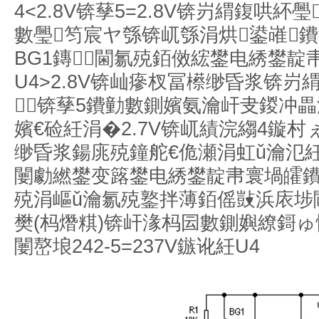
4<2.8V锛孶5=2.8V锛岃緭鍑哄
數璺笉宸ヤ綔锛屼綔涓烘鍙嶉
BG1鏄閫氱殑銆傚綋鐢电綉鐢靛帇
U4>2.8V锛屾瘮杈冨櫒缈昏浆锛岃
锛孶5鐨勭數鍘嬪氨瀹屽叏鍐冲畾
嬪€硷紝涓�2.7V锛屼績浣縐4鏇
缈昏浆鍚庣殑鐘舵€佹瀬涓虹ǔ瀹氾
闄勮繎鐢变簬鐢电綉鐢靛帇寰堝皬鐨
殑涓嶇ǔ瀹氱殑鐜拌薄銆傜敱浜庡埗
樊(杩熸粸)锛屽湪杩囩數鍘嬩繚鎶
闄嶅埌242-5=237V鏃讹紝U4