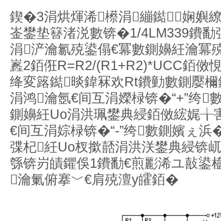
鍥�3涓烘煇浠櫒涓繃鐑娴嬩
崟鐢垫簮渚涚數锛�1/4LM339鐨
涓浐瀹氱殑鍙傝€冪數鍘嬶紝瀹冪
嶳2銆俇R=R2/(R1+R2)*UCC
绛変簬鐑晱鍏冧欢Rt鐨勭數鍘嬮
涓鸿瀹氬€间互涓嬫椂锛�“+”绔數
鍘嬶紝Uo涓洪珮鐢典綅銆傚綋娓╁
€间互涓婃椂锛�“-”绔數鍘嬪ぇ浜
弽杞紝Uo杈撳嚭涓洪浂鐢典綅锛
綔锛岃皟鑺俁1鐨勫€煎彲浠ユ敼鍙
瀹氭俯搴﹀€肩殑澶у皬銆�