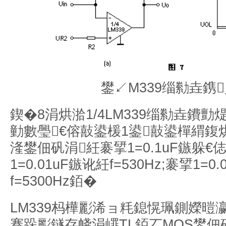
鐢↙M339缁勬垚鎸
鍥�8涓烘湁1/4LM339缁勬垚鐨
勭數璺€傛敼鍙楥1鍙敼鍙樿緭
湰鐢佃矾涓紝褰揅1=0.1uF鏃躲€俧
1=0.01uF鏃讹紝f=530Hz;褰揅1=0
f=5300Hz銆�
LM339杩樺彲浠ョ粍鎴愰珮鍘嬫暟
骞跺彲鐩存帴涓嶵TL銆丆MOS鐢