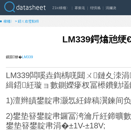
21ic棣栭〉
|
搴撳瓨
|
绀惧尯
|
涓嬭浇
棣栭〉
>
鍣ㄤ欢璧勬枡
LM339鍔熻兘绠
鏍囩锛�
LM339
LM339闆嗘垚鍧楀唴閮ㄨ鏈夊洓
緝鍣紝璇ョ數鍘嬫瘮杈冨櫒鐨勭壒
1)澶辫皟鐢靛帇灏忥紝鍏稿瀷鍊间负2
2)鐢垫簮鐢靛帇鑼冨洿瀹斤紝鍗曠數婧
鐢垫簮鐢靛帇涓�±1V-±18V;