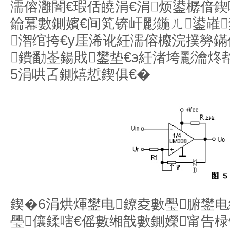
濡傛灉闇€瑕佸皢涓€涓烦鍙樼偣鍥
鑰冪數鍘嬪€间笂锛屽彲鍦ㄦ鍙嶉
潪绾挎€у厓浠讹紝濡傛櫠浣撲簩
鐨勫崟鍚戝鐢垫€э紝渚垮彲瀹
5涓哄叾鍘熺悊鍥俱€�
鍥�6涓烘煇鐢电鐐夌數璺腑鐢
璺儴鍒嗐€傜數缃戠數鍘嬫甯告椂锛�