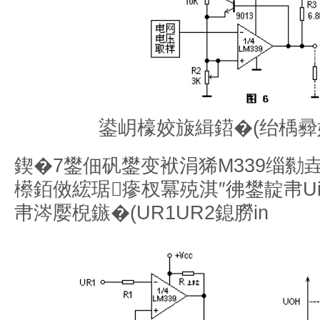
鍙岄檺姣旇緝鍣�(绐楀彛
鍥�7鐢佃矾鐢变袱涓狶M339缁勬
櫒銆傚綋琚瘮杈冪殑淇″彿鐢靛帇U
帇涔嬮棿鏃�(UR1UR2鎴朥in