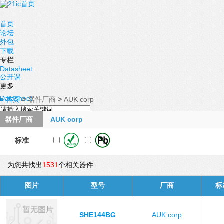
首页
论坛
外包
下载
专栏
Datasheet
公开课
更多
Datasheet
首页
>
器件厂商
>
AUK corp
器件厂商
AUK corp
标准
为您共找出
1531
个相关器件
图片
型号
厂商
标
SHE144BG
AUK corp