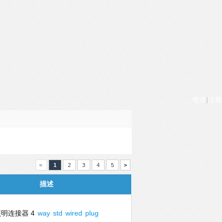
登录
|
注册
<
1
2
3
4
5
>
描述
照明连接器 4
way
std
wired
plug