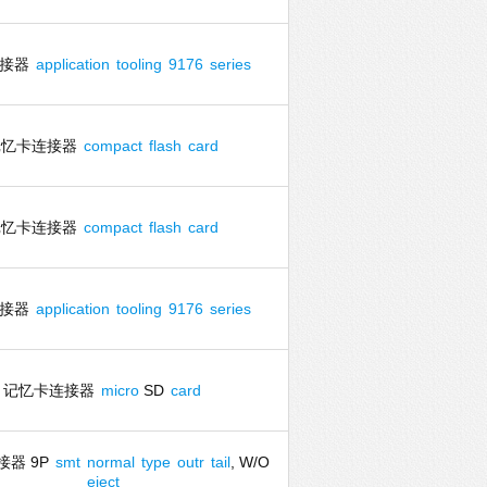
连接器
application
tooling
9176
series
记忆卡连接器
compact
flash
card
记忆卡连接器
compact
flash
card
连接器
application
tooling
9176
series
记忆卡连接器
micro
SD
card
接器 9P
smt
normal
type
outr
tail
, W/O
eject