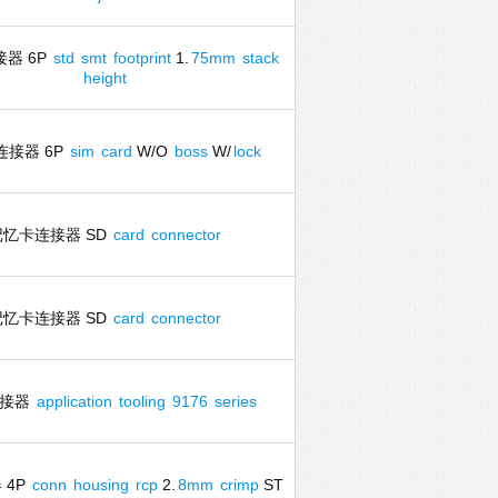
器 6P
std
smt
footprint
1.
75mm
stack
height
连接器 6P
sim
card
W/O
boss
W/
lock
记忆卡连接器 SD
card
connector
记忆卡连接器 SD
card
connector
连接器
application
tooling
9176
series
 4P
conn
housing
rcp
2.
8mm
crimp
ST