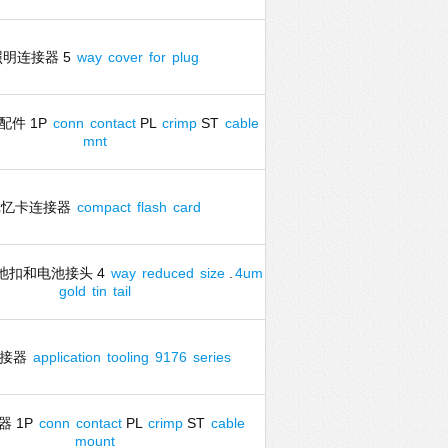
照明连接器 5
way
cover
for
plug
配件 1P
conn
contact
PL
crimp
ST
cable
mnt
记忆卡连接器
compact
flash
card
池扣和电池接头 4
way
reduced
size
.
4um
gold
tin
tail
连接器
application
tooling
9176
series
器 1P
conn
contact
PL
crimp
ST
cable
mount