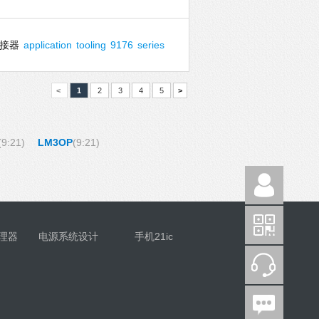
连接器
application
tooling
9176
series
<
1
2
3
4
5
>
(9:21)
LM3OP
(9:21)
理器
电源系统设计
手机21ic