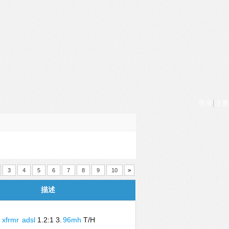
登录
|
注册
3
4
5
6
7
8
9
10
>
描述
xfrmr
adsl
1.2:1 3.
96mh
T/H