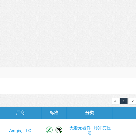
<
1
2
厂商
标准
分类
无源元器件
脉冲变压
Amgis, LLC
器