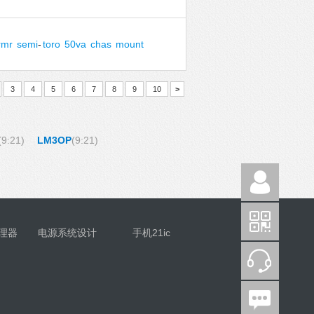
rmr
semi
-
toro
50va
chas
mount
3
4
5
6
7
8
9
10
>
(9:21)
LM3OP
(9:21)
理器
电源系统设计
手机21ic