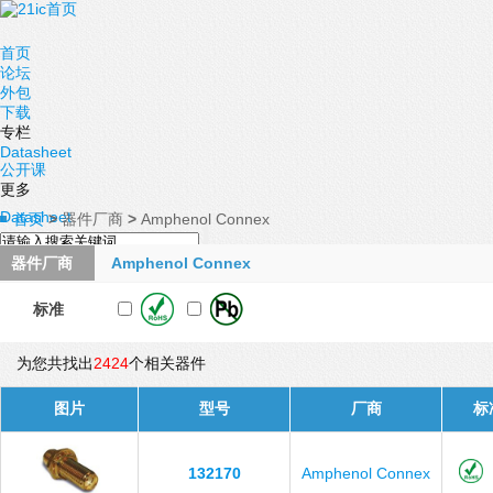
首页
论坛
外包
下载
专栏
Datasheet
公开课
更多
Datasheet
首页
>
器件厂商
>
Amphenol Connex
器件厂商
Amphenol Connex
标准
为您共找出
2424
个相关器件
图片
型号
厂商
标
132170
Amphenol Connex