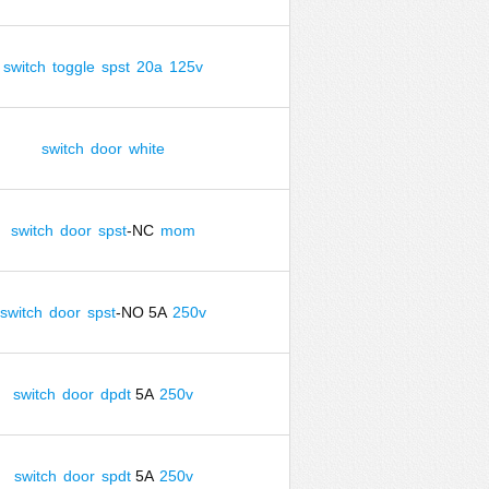
switch
toggle
spst
20a
125v
switch
door
white
switch
door
spst
-NC
mom
switch
door
spst
-NO 5A
250v
switch
door
dpdt
5A
250v
switch
door
spdt
5A
250v