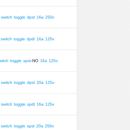
switch
toggle
dpst
16a
250v
switch
toggle
dpdt
16a
125v
witch
toggle
spst
-NO
16a
125v
switch
toggle
dpst
20a
125v
switch
toggle
spdt
16a
125v
switch
toggle
spst
20a
250v