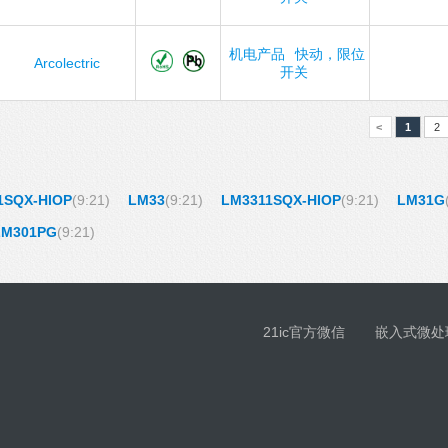
机电产品
快动，限位
Arcolectric
开关
<
1
2
1SQX-HIOP
(9:21)
LM33
(9:21)
LM3311SQX-HIOP
(9:21)
LM31G
LM301PG
(9:21)
21ic官方微信
嵌入式微处