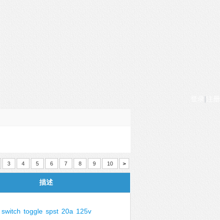
登录
|
注册
3
4
5
6
7
8
9
10
>
描述
switch
toggle
spst
20a
125v