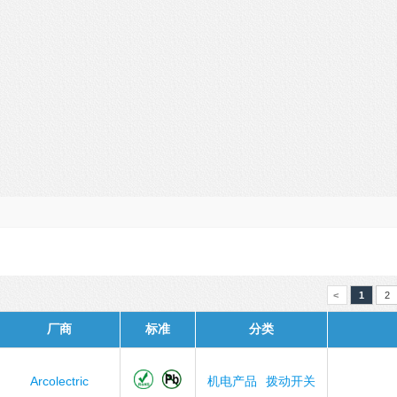
<
1
2
厂商
标准
分类
Arcolectric
机电产品
拨动开关