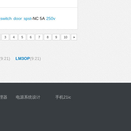
switch
door
spst
-NC 5A
250v
3
4
5
6
7
8
9
10
>
(9:21)
LM3OP
(9:21)
理器
电源系统设计
手机21ic