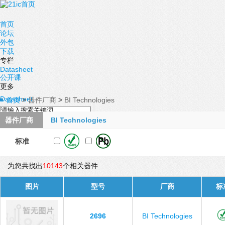
首页
论坛
外包
下载
专栏
Datasheet
公开课
更多
Datasheet
首页
>
器件厂商
>
BI Technologies
器件厂商
BI Technologies
标准
为您共找出
10143
个相关器件
图片
型号
厂商
标
2696
BI Technologies