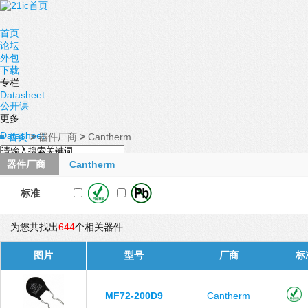
首页
论坛
外包
下载
专栏
Datasheet
公开课
更多
Datasheet
首页
>
器件厂商
>
Cantherm
器件厂商
Cantherm
标准
为您共找出
644
个相关器件
图片
型号
厂商
标
MF72-200D9
Cantherm