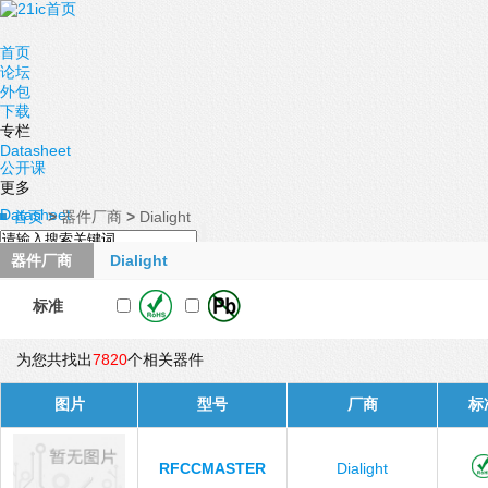
首页
论坛
外包
下载
专栏
Datasheet
公开课
更多
Datasheet
首页
>
器件厂商
>
Dialight
器件厂商
Dialight
标准
为您共找出
7820
个相关器件
图片
型号
厂商
标
RFCCMASTER
Dialight