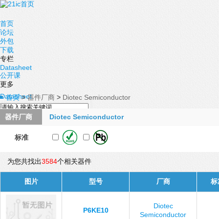
首页
论坛
外包
下载
专栏
Datasheet
公开课
更多
Datasheet
首页
>
器件厂商
>
Diotec Semiconductor
器件厂商
Diotec Semiconductor
标准
为您共找出
3584
个相关器件
图片
型号
厂商
标
Diotec
P6KE10
Semiconductor