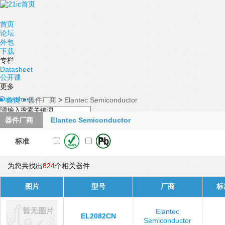
首页
论坛
外包
下载
专栏
Datasheet
公开课
更多
Datasheet
首页
>
器件厂商
>
Elantec Semiconductor
器件厂商
Elantec Semiconductor
标准
为您共找出
824
个相关器件
图片
型号
厂商
标
Elantec
EL2082CN
Semiconductor