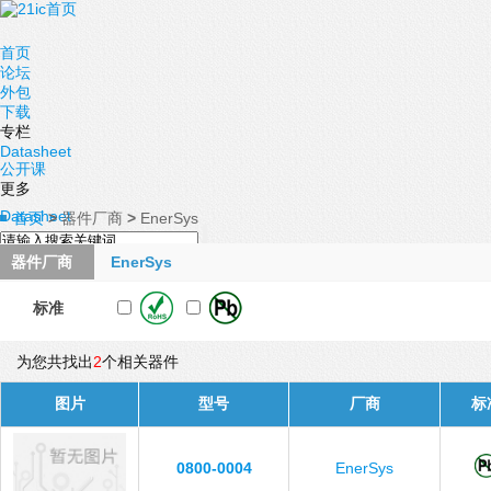
首页
论坛
外包
下载
专栏
Datasheet
公开课
更多
Datasheet
首页
>
器件厂商
>
EnerSys
器件厂商
EnerSys
标准
为您共找出
2
个相关器件
图片
型号
厂商
标
0800-0004
EnerSys