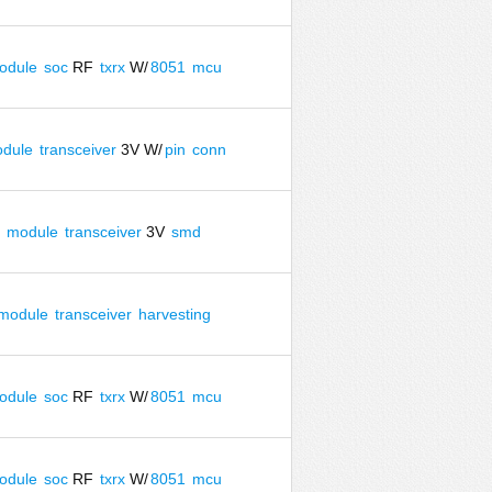
odule
soc
RF
txrx
W/
8051
mcu
dule
transceiver
3V W/
pin
conn
module
transceiver
3V
smd
module
transceiver
harvesting
odule
soc
RF
txrx
W/
8051
mcu
odule
soc
RF
txrx
W/
8051
mcu