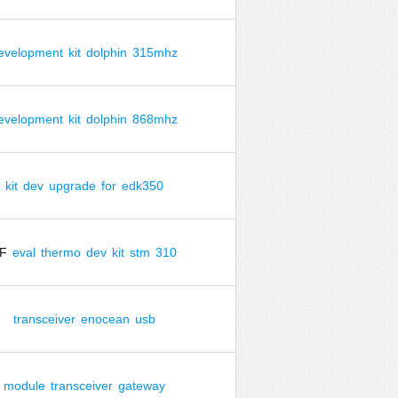
evelopment
kit
dolphin
315mhz
evelopment
kit
dolphin
868mhz
kit
dev
upgrade
for
edk350
F
eval
thermo
dev
kit
stm
310
transceiver
enocean
usb
module
transceiver
gateway