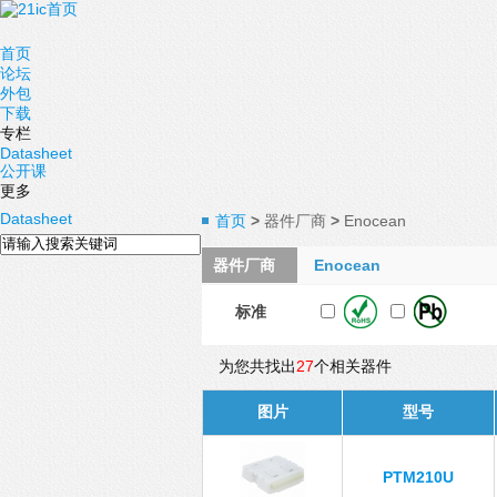
首页
论坛
外包
下载
专栏
Datasheet
公开课
更多
Datasheet
首页
>
器件厂商
>
Enocean
器件厂商
Enocean
标准
为您共找出
27
个相关器件
图片
型号
PTM210U