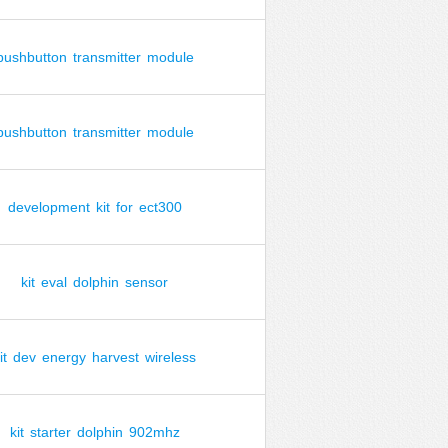
pushbutton
transmitter
module
pushbutton
transmitter
module
development
kit
for
ect300
kit
eval
dolphin
sensor
it
dev
energy
harvest
wireless
kit
starter
dolphin
902mhz