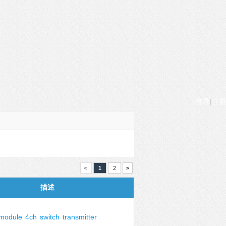
登录
|
注册
<
1
2
>
描述
module
4ch
switch
transmitter