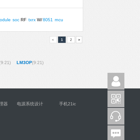
odule
soc
RF
txrx
W/
8051
mcu
<
1
2
>
(9:21)
LM3OP
(9:21)
理器
电源系统设计
手机21ic