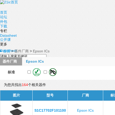
首页
论坛
外包
下载
专栏
Datasheet
公开课
更多
Datasheet
首页
>
器件厂商
>
Epson ICs
器件厂商
Epson ICs
标准
为您共找出
164
个相关器件
图片
型号
厂商
标
S1C17702F101100
Epson ICs