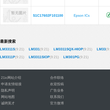
S1C17602F101100
Epson ICs
最新搜索
LM3311S
(9:21)
LM331
(9:21)
LM3311SQX-HIOP
(9:21)
LM33
(9
LM3311P
(9:21)
LM3311SIOP
(9:21)
LM301PG
(9:21)
21ic网站介绍
合作联络
申请友情链接
欢迎投稿
隐私声明
广告业务
网站地图
联系我们
诚聘英才
官方微博