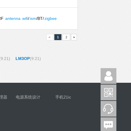
RF
antenna
wifi
/
ism
/BT/
zigbee
<
1
2
>
(9:21)
LM3OP
(9:21)
理器
电源系统设计
手机21ic