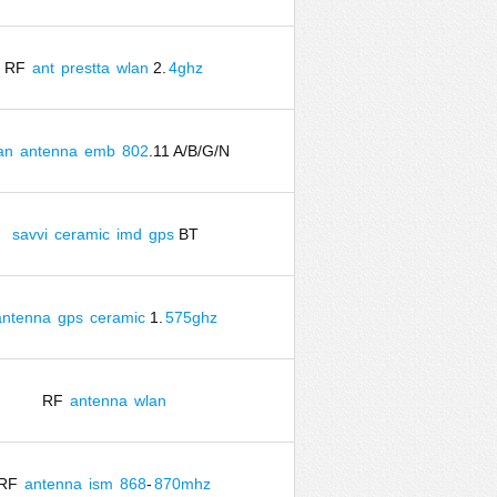
RF
ant
prestta
wlan
2.
4ghz
an
antenna
emb
802
.11 A/B/G/N
savvi
ceramic
imd
gps
BT
antenna
gps
ceramic
1.
575ghz
RF
antenna
wlan
RF
antenna
ism
868
-
870mhz