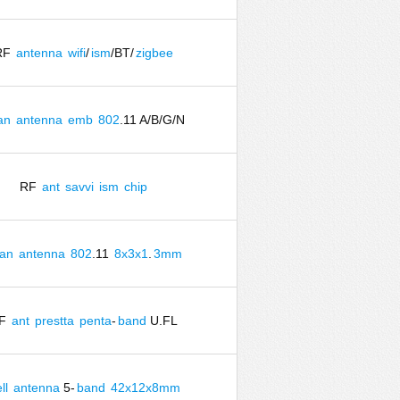
RF
antenna
wifi
/
ism
/BT/
zigbee
an
antenna
emb
802
.11 A/B/G/N
RF
ant
savvi
ism
chip
an
antenna
802
.11
8x3x1
.
3mm
F
ant
prestta
penta
-
band
U.FL
ll
antenna
5-
band
42x12x8mm