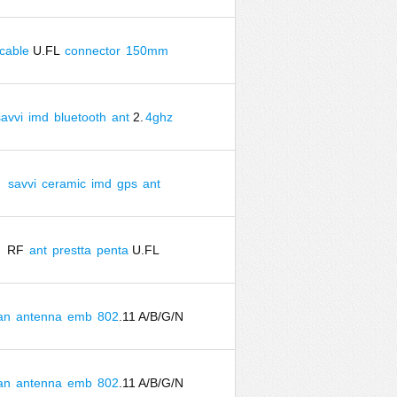
cable
U.FL
connector
150mm
savvi
imd
bluetooth
ant
2.
4ghz
savvi
ceramic
imd
gps
ant
RF
ant
prestta
penta
U.FL
an
antenna
emb
802
.11 A/B/G/N
an
antenna
emb
802
.11 A/B/G/N