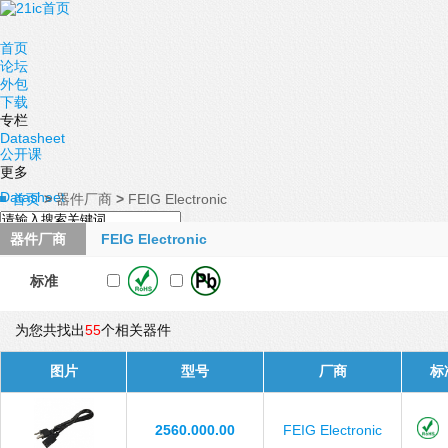
首页
论坛
外包
下载
专栏
Datasheet
公开课
更多
Datasheet
首页
>
器件厂商
>
FEIG Electronic
器件厂商
FEIG Electronic
标准
为您共找出
55
个相关器件
图片
型号
厂商
标
2560.000.00
FEIG Electronic