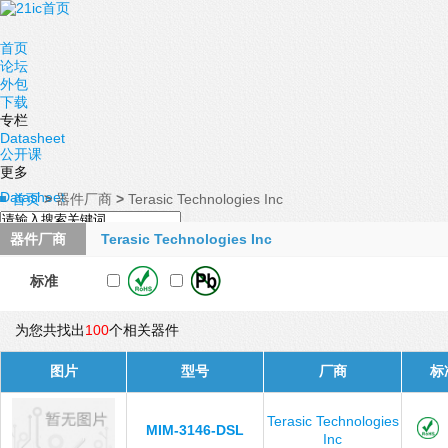
首页
论坛
外包
下载
专栏
Datasheet
公开课
更多
Datasheet
首页
>
器件厂商
>
Terasic Technologies Inc
器件厂商
Terasic Technologies Inc
标准
为您共找出
100
个相关器件
图片
型号
厂商
标
Terasic Technologies
MIM-3146-DSL
Inc