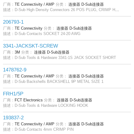
厂商：
TE Connectivity / AMP
分类：
连接器
D-Sub连接器
描述：D-Sub High Density Connectors 26 POS PLUG, CRIMP HIGH DENSITY
206793-1
厂商：
TE Connectivity
分类：
连接器
D-Sub连接器
描述：D-Sub Contacts SOCKET 24-20 AWG
3341-JACKSKT-SCREW
厂商：
3M
分类：
连接器
D-Sub连接器
描述：D-Sub Tools & Hardware 3341-1S JACK SOCKET SHORT
1478762-9
厂商：
TE Connectivity / AMP
分类：
连接器
D-Sub连接器
描述：D-Sub Backshells BACKSHELL 9P METAL SIZE 1
FRH1/5P
厂商：
FCT Electronics
分类：
连接器
D-Sub连接器
描述：D-Sub Tools & Hardware LOCKING HOOK
193837-2
厂商：
TE Connectivity / AMP
分类：
连接器
D-Sub连接器
描述：D-Sub Contacts 4mm CRIMP PIN