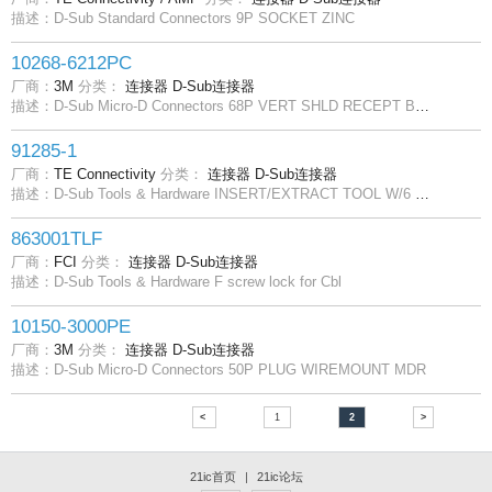
描述：D-Sub Standard Connectors 9P SOCKET ZINC
10268-6212PC
厂商：
3M
分类：
连接器
D-Sub连接器
描述：D-Sub Micro-D Connectors 68P VERT SHLD RECEPT BOARDMNT M2.5 THREAD
91285-1
厂商：
TE Connectivity
分类：
连接器
D-Sub连接器
描述：D-Sub Tools & Hardware INSERT/EXTRACT TOOL W/6 TIPS & WRENCH
863001TLF
厂商：
FCI
分类：
连接器
D-Sub连接器
描述：D-Sub Tools & Hardware F screw lock for Cbl
10150-3000PE
厂商：
3M
分类：
连接器
D-Sub连接器
描述：D-Sub Micro-D Connectors 50P PLUG WIREMOUNT MDR
<
1
2
>
21ic首页
|
21ic论坛