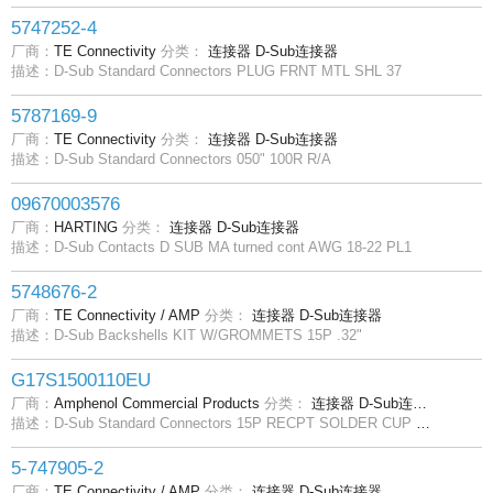
5747252-4
厂商：
TE Connectivity
分类：
连接器
D-Sub连接器
描述：D-Sub Standard Connectors PLUG FRNT MTL SHL 37
5787169-9
厂商：
TE Connectivity
分类：
连接器
D-Sub连接器
描述：D-Sub Standard Connectors 050" 100R R/A
09670003576
厂商：
HARTING
分类：
连接器
D-Sub连接器
描述：D-Sub Contacts D SUB MA turned cont AWG 18-22 PL1
5748676-2
厂商：
TE Connectivity / AMP
分类：
连接器
D-Sub连接器
描述：D-Sub Backshells KIT W/GROMMETS 15P .32"
G17S1500110EU
厂商：
Amphenol Commercial Products
分类：
连接器
D-Sub连接器
描述：D-Sub Standard Connectors 15P RECPT SOLDER CUP FIXED PRECISION
5-747905-2
厂商：
TE Connectivity / AMP
分类：
连接器
D-Sub连接器