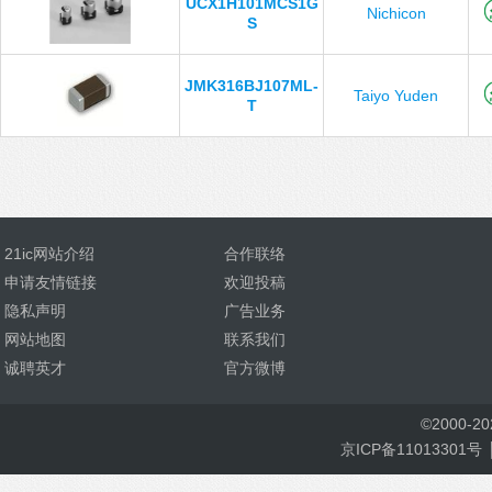
UCX1H101MCS1G
Nichicon
S
JMK316BJ107ML-
Taiyo Yuden
T
21ic网站介绍
合作联络
申请友情链接
欢迎投稿
隐私声明
广告业务
网站地图
联系我们
诚聘英才
官方微博
©
2000-
2
京ICP备11013301号