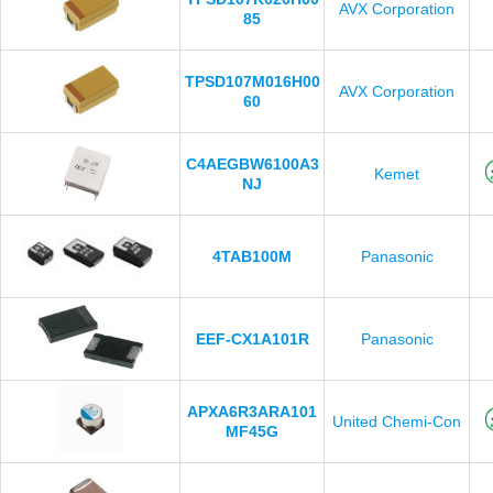
AVX Corporation
85
TPSD107M016H00
AVX Corporation
60
C4AEGBW6100A3
Kemet
NJ
4TAB100M
Panasonic
EEF-CX1A101R
Panasonic
APXA6R3ARA101
United Chemi-Con
MF45G