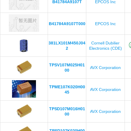
B41784A9107T
EPCOS Inc
B41784A9107T000
EPCOS Inc
381LX101M450J04
Cornell Dubilier
2
Electronics (CDE)
TPSV107M025H01
AVX Corporation
00
TPME107K020H00
AVX Corporation
45
TPSD107M016H01
AVX Corporation
00
TPSD107K020H00