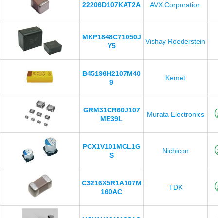
22206D107KAT2A
AVX Corporation
MKP1848C71050J
Vishay Roederstein
Y5
B45196H2107M40
Kemet
9
GRM31CR60J107
Murata Electronics
ME39L
PCX1V101MCL1G
Nichicon
S
C3216X5R1A107M
TDK
160AC