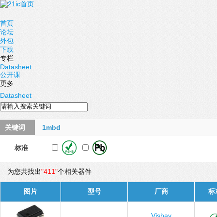
首页
论坛
外包
下载
专栏
Datasheet
公开课
更多
Datasheet
关键词
1mbd
标准
为您共找出
"411"
个相关器件
图片
型号
厂商
标
Vishay