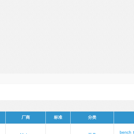
厂商
标准
分类
bench