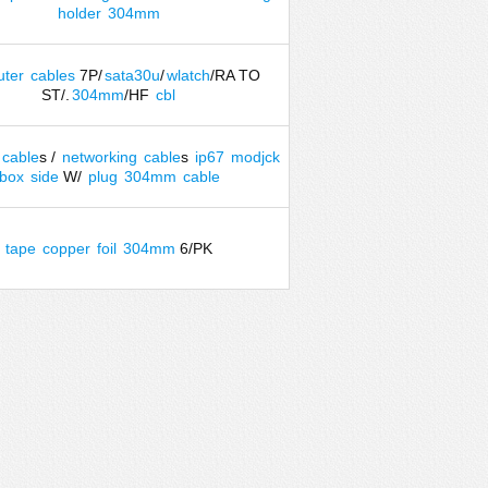
holder
304mm
ter
cables
7P/
sata30u
/
wlatch
/RA TO
ST/.
304mm
/HF
cbl
cable
s /
networking
cable
s
ip67
modjck
box
side
W/
plug
304mm
cable
tape
copper
foil
304mm
6/PK