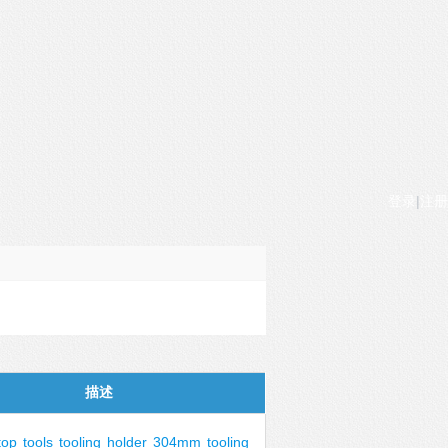
登录
|
注册
描述
top
tools
tooling
holder
304mm
tooling