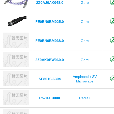
2Z0AJ0AK048.0
Gore
FE0BN0BM025.0
Gore
FE0BN0BM038.0
Gore
2Z0AK0BW060.0
Gore
Amphenol / SV
SF8016-6304
Microwave
R570J13000
Radiall