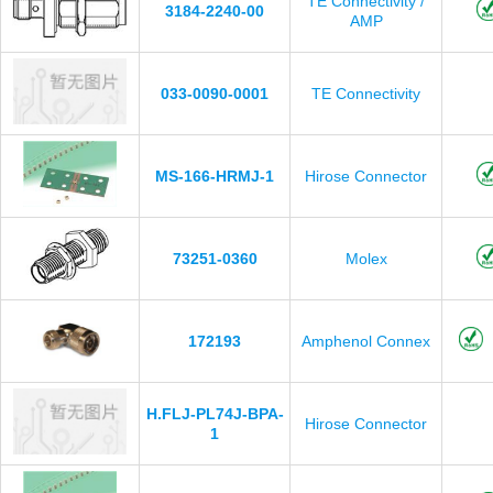
TE Connectivity /
3184-2240-00
AMP
033-0090-0001
TE Connectivity
MS-166-HRMJ-1
Hirose Connector
73251-0360
Molex
172193
Amphenol Connex
H.FLJ-PL74J-BPA-
Hirose Connector
1