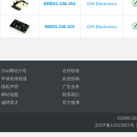
BRBX1-GM-454
GHI Electronics
NI8DS-GM-425
GHI Electronics
21ic网站介绍
合作联络
申请友情链接
欢迎投稿
隐私声明
广告业务
网站地图
联系我们
诚聘英才
官方微博
©
2000-
2
京ICP备11013301号