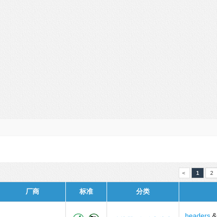
<
1
2
厂商
标准
分类
headers