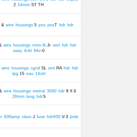
2.
54mm
ST TH
&
wire
housings
5
pos
pos
T
hdr
hdr
&
wire
housings
mini
-
fit
Jr
vert
hdr
hdr
assy
4ckt
94v
-0
&
wire
housings
cgrid
SL
smt
RA
hdr
hdr
tpg
15
sau
14ckt
&
wire
housings
metral
3000
hdr
8 X 6
28mm
long
hdr
S
r
600amp
class
J
fuse
hdr600
V-3
pole