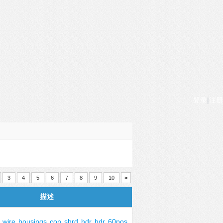
登录
|
注册
3
4
5
6
7
8
9
10
>
描述
&
wire
housings
con
shrd
hdr
hdr
60pos