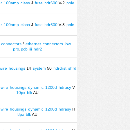
r
100amp
class
J
fuse
hdr600
V-2
pole
r
100amp
class
J
fuse
hdr600
V-3
pole
connectors
/
ethernet
connectors
low
pro
.
pcb
iii
hdr2
wire
housings
14
system
50
hdrdrst
shrd
wire
housings
dynamic
1200d
hdrasy
V
10px
blk
AU
wire
housings
dynamic
1200d
hdrasy
H
8px
blk
AU