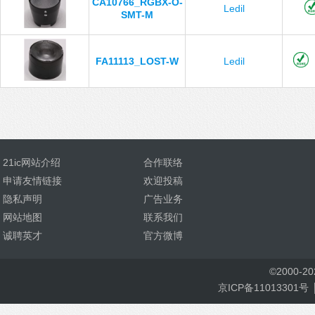
CA10766_RGBX-O-
Ledil
SMT-M
FA11113_LOST-W
Ledil
21ic网站介绍
合作联络
申请友情链接
欢迎投稿
隐私声明
广告业务
网站地图
联系我们
诚聘英才
官方微博
©
2000-
2
京ICP备11013301号