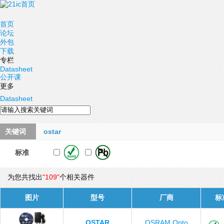
首页
论坛
外包
下载
专栏
Datasheet
公开课
更多
Datasheet
关键词
ostar
标准
为您共找出
"109"
个相关器件
图片
型号
厂商
标
OSTAR
OSRAM Opto