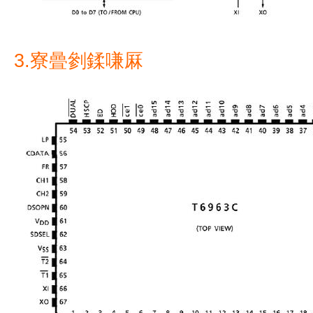
3.寮曡剼鍒嗛厤