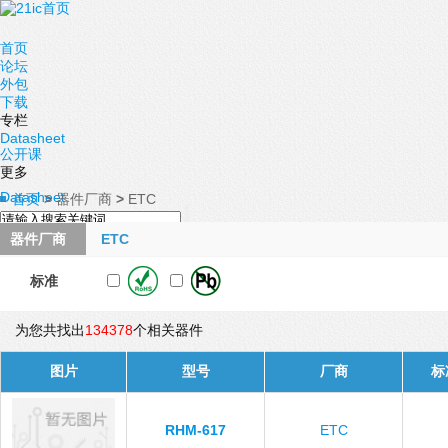
首页
论坛
外包
下载
专栏
Datasheet
公开课
更多
Datasheet
首页
>
器件厂商
>
ETC
器件厂商
ETC
标准
为您共找出
134378
个相关器件
图片
型号
厂商
标
RHM-617
ETC