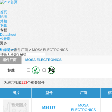
首页
论坛
外包
下载
专栏
Datasheet
公开课
更多
Datasheet
首页
>
器件厂商
>
MOSA ELECTRONICS
器件厂商
MOSA ELECTRONICS
标准
为您共找出
113
个相关器件
图片
型号
厂商
标
MOSA
MS6337
ELECTRONICS