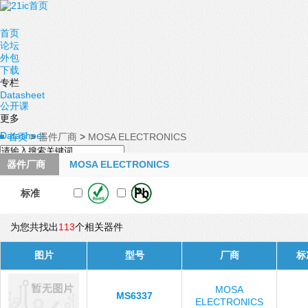
首页
论坛
外包
下载
专栏
Datasheet
公开课
更多
Datasheet
首页
>
器件厂商
>
MOSA ELECTRONICS
器件厂商
MOSA ELECTRONICS
标准
为您共找出
113
个相关器件
图片
型号
厂商
标
MOSA
MS6337
ELECTRONICS