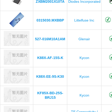
ZXBM2001X10TA
Diodes Incorporated
0315030.MXBBP
Littelfuse Inc
527-016M10A1AM
Glenair
K88X-AF-15S-K
Kycon
K88X-EE-9S-K30
Kycon
KF85X-BD-25S-
Kycon
BRJ15
TE Connectivity /