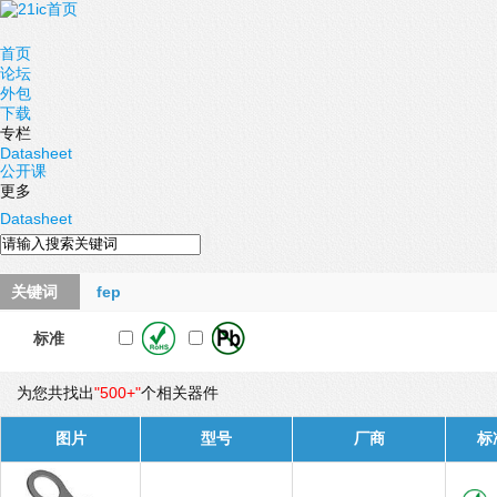
首页
论坛
外包
下载
专栏
Datasheet
公开课
更多
Datasheet
关键词
fep
标准
为您共找出
"500+"
个相关器件
图片
型号
厂商
标