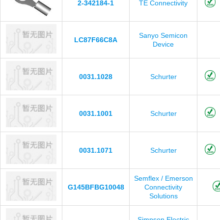
2-342184-1
TE Connectivity
Sanyo Semicon
LC87F66C8A
Device
0031.1028
Schurter
0031.1001
Schurter
0031.1071
Schurter
Semflex / Emerson
G145BFBG10048
Connectivity
Solutions
Simpson Electric