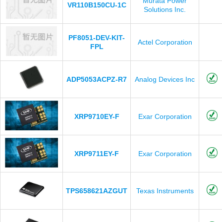
Murata Power
VR110B150CU-1C
Solutions Inc.
PF8051-DEV-KIT-
Actel Corporation
FPL
ADP5053ACPZ-R7
Analog Devices Inc
XRP9710EY-F
Exar Corporation
XRP9711EY-F
Exar Corporation
TPS658621AZGUT
Texas Instruments