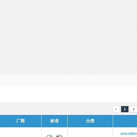
<
1
2
厂商
标准
分类
encoder