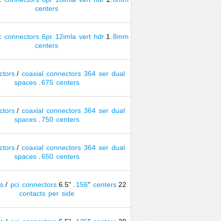
centers
c
connectors
6pr
12imla
vert
hdr
1.
8mm
centers
ctors
/
coaxial
connectors
364
ser
dual
spaces
.
675
centers
ctors
/
coaxial
connectors
364
ser
dual
spaces
.
750
centers
ctors
/
coaxial
connectors
364
ser
dual
spaces
.
650
centers
s
/
pci
connectors
6.5" .
156
"
centers
22
contacts
per
side