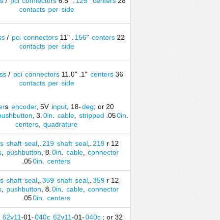
s
/
pci
connectors
6.5" .
125
"
centers
28
contacts
per
side
ss
/
pci
connectors
11" .
156
"
centers
22
contacts
per
side
ss
/
pci
connectors
11.0" .1"
centers
36
contacts
per
side
er
s
encoder
, 5V
input
, 18-
deg
; or 20
pushbutton
, 3.
0in
.
cable
,
stripped
.05
0in
.
centers
,
quadrature
s
shaft
seal
,.
219
shaft
seal
,.
219
r 12
s
,
pushbutton
, 8.
0in
.
cable
,
connector
.05
0in
.
centers
s
shaft
seal
,.
359
shaft
seal
,.
359
r 12
s
,
pushbutton
, 8.
0in
.
cable
,
connector
.05
0in
.
centers
62v11
-01-
040c
62v11
-01-
040c
; or 32