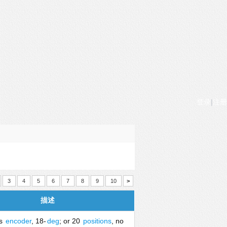
登录
|
注册
3
4
5
6
7
8
9
10
>
描述
s
encoder
, 18-
deg
; or 20
positions
, no