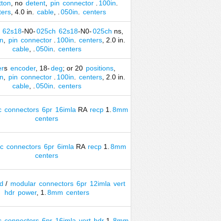
tton
, no
detent
,
pin
connector
.
100in
.
ters
, 4.0 in.
cable
, .
050in
.
centers
62s18
-N0-
025ch
62s18
-N0-
025ch
ns,
n
,
pin
connector
.
100in
.
centers
, 2.0 in.
cable
, .
050in
.
centers
er
s
encoder
, 18-
deg
; or 20
positions
,
n
,
pin
connector
.
100in
.
centers
, 2.0 in.
cable
, .
050in
.
centers
c
connectors
6pr
16imla
RA
recp
1.
8mm
centers
ic
connectors
6pr
6imla
RA
recp
1.
8mm
centers
d
/
modular
connectors
6pr
12imla
vert
hdr
power
, 1.
8mm
centers
c
connectors
6pr
16imla
vert
hdr
1.
8mm